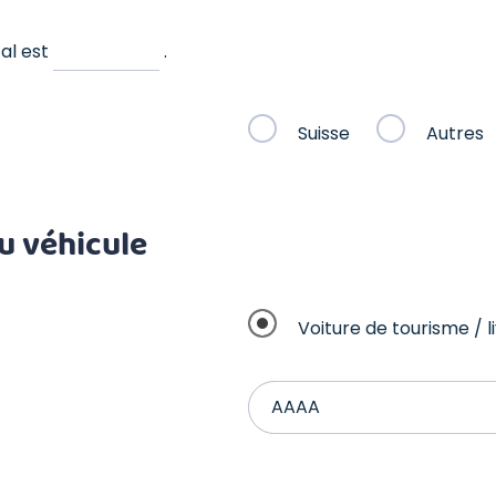
al est
.
Suisse
Autres
u véhicule
Voiture de tourisme / l