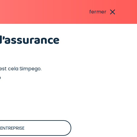
fermer
d’assurance
’est cela Simpego.
o
 ENTREPRISE