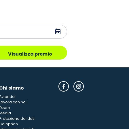
Visualizza premio
Chi siamo
Azienda
Lavora con noi
Team
Media
Protezione dei dati
Colophon