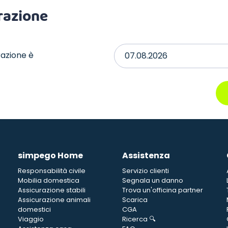
urazione
urazione è
simpego Home
Assistenza
Responsabilità civile
Servizio clienti
Mobilia domestica
Segnala un danno
Assicurazione stabili
Trova un'officina partner
Assicurazione animali
Scarica
domestici
CGA
Viaggio
Ricerca 🔍