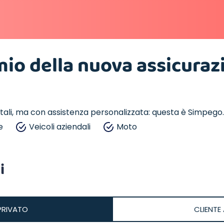
emio della nuova assicurazi
itali, ma con assistenza personalizzata: questa è Simpego.
e
Veicoli aziendali
Moto
i
PRIVATO
CLIENTE