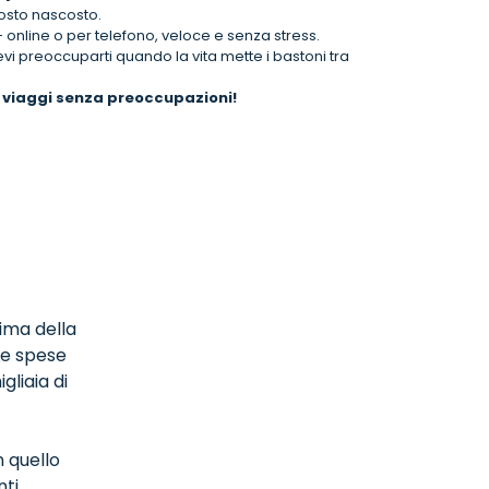
osto nascosto.
 online o per telefono, veloce e senza stress.
vi preoccuparti quando la vita mette i bastoni tra
oi viaggi senza preoccupazioni!
rima della
Le spese
gliaia di
 quello
i...