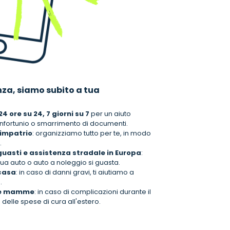
nza, siamo subito a tua
 ore su 24, 7 giorni su 7
per un aiuto
 infortunio o smarrimento di documenti.
rimpatrio
: organizziamo tutto per te, in modo
.
guasti e assistenza stradale in Europa
:
ua auto o auto a noleggio si guasta.
 casa
: in caso di danni gravi, ti aiutiamo a
.
ure mamme
: in caso di complicazioni durante il
 delle spese di cura all'estero.