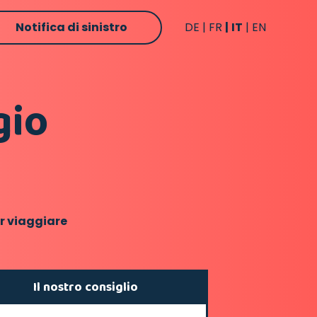
Notifica di sinistro
DE
FR
IT
EN
gio
r viaggiare
Il nostro consiglio