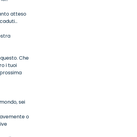
tanto atteso
caduti...
ostra
 questo. Che
o i tuoi
a prossima
l mondo, sei
gravemente o
ive