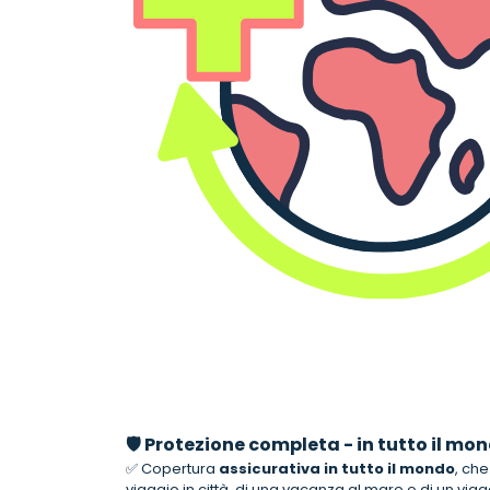
🛡️ Protezione completa - in tutto il mon
✅ Copertura
assicurativa in tutto il mondo
, che 
viaggio in città, di una vacanza al mare o di un via