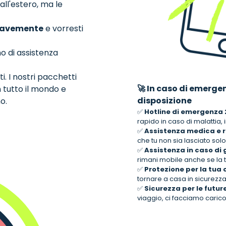
 all'estero, ma le
gravemente
e vorresti
no di assistenza
. I nostri pacchetti
🚀 In caso di emerge
in tutto il mondo e
disposizione
o.
✅
Hotline di emergenza 24
rapido in caso di malattia,
✅
Assistenza medica e 
che tu non sia lasciato solo
✅
Assistenza in caso di 
rimani mobile anche se la t
✅
Protezione per la tua
tornare a casa in sicurezza
✅
Sicurezza per le fut
viaggio, ci facciamo carico