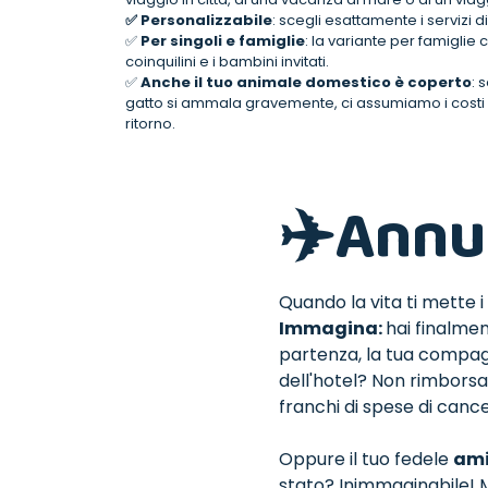
✅ Personalizzabile
: scegli esattamente i servizi d
✅
Per singoli e famiglie
: la variante per famiglie
coinquilini e i bambini invitati.
✅
Anche il tuo animale domestico è coperto
: 
gatto si ammala gravemente, ci assumiamo i costi d
ritorno.
✈️Annu
Quando la vita ti mette i
Immagina:
hai finalmen
partenza, la tua compagn
dell'hotel? Non rimborsabil
franchi di spese di cance
Oppure il tuo fedele
ami
stato? Inimmaginabile! Ma