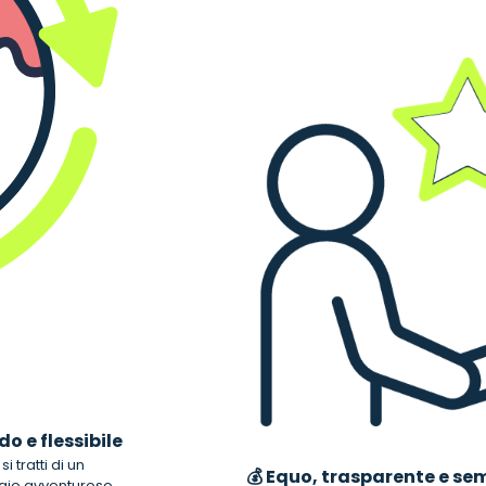
do e flessibile
si tratti di un
💰 Equo, trasparente e se
ggio avventuroso.