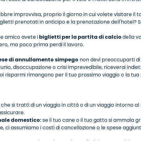
bbre improvvisa, proprio il giorno in cui volete visitare il 
biglietti prenotati in anticipo e la prenotazione dell'hotel? S
re amico avete i
biglietti per la partita di calcio
della v
ero, ma poco prima perdi il lavoro.
ese di annullamento simpego
non devi preoccuparti di
rtunio, disoccupazione o crisi imprevedibile, riceverai indietr
uoi risparmi rimangono per il tuo prossimo viaggio o la tu
che si tratti di un viaggio in città o di un viaggio intorno a
assicurare.
imale domestico:
se il tuo cane o il tuo gatto si ammala 
ci assumiamo i costi di cancellazione o le spese aggiunt