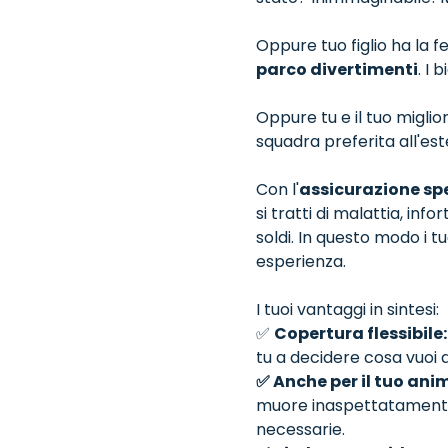
Oppure tuo figlio ha la fe
parco divertimenti
. I 
Oppure tu e il tuo miglio
squadra preferita all'est
Con l'
assicurazione sp
si tratti di malattia, info
soldi. In questo modo i t
esperienza.
I tuoi vantaggi in sintesi:
✅
Copertura flessibile:
tu a decidere cosa vuoi 
✅ Anche per il tuo an
muore inaspettatamente, 
necessarie.