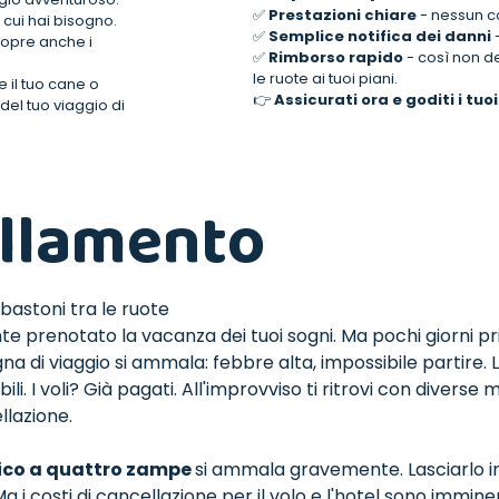
✅
Prestazioni chiare
- nessun c
i cui hai bisogno.
✅
Semplice notifica dei danni
-
 copre anche i
✅
Rimborso rapido
- così non de
le ruote ai tuoi piani.
se il tuo cane o
👉
Assicurati ora e goditi i tu
el tuo viaggio di
llamento
 bastoni tra le ruote
te prenotato la vacanza dei tuoi sogni. Ma pochi giorni p
a di viaggio si ammala: febbre alta, impossibile partire. 
i. I voli? Già pagati. All'improvviso ti ritrovi con diverse mi
llazione.
co a quattro zampe
si ammala gravemente. Lasciarlo in
 i costi di cancellazione per il volo e l'hotel sono imminent