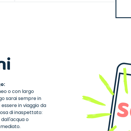
ni
o:
neo o con largo
ego sarai sempre in
essere in viaggio da
sa di inaspettato:
 dall'acqua o
mmediato.