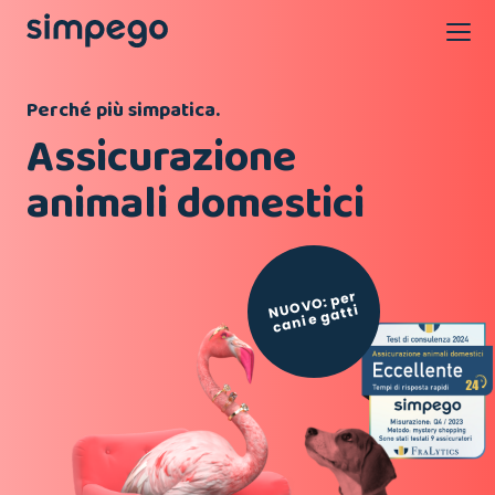
Perché più simpatica.
Assicurazione
animali domestici
OV
O: per
NU
cani e gatti