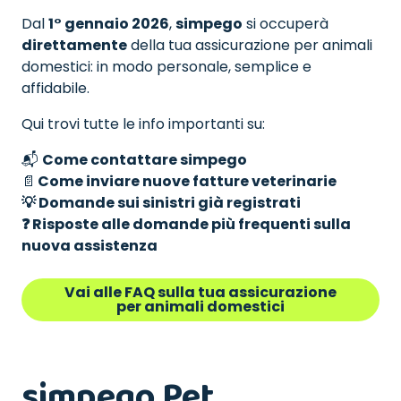
Dal
1° gennaio 2026
,
simpego
si occuperà
direttamente
della tua assicurazione per animali
domestici: in modo personale, semplice e
affidabile.
Qui trovi tutte le info importanti su:
📬
Come contattare simpego
📄
Come inviare nuove fatture veterinarie
💡 Domande sui sinistri già registrati
❓ Risposte alle domande più frequenti sulla
nuova assistenza
Vai alle FAQ sulla tua assicurazione
per animali domestici
simpego Pet