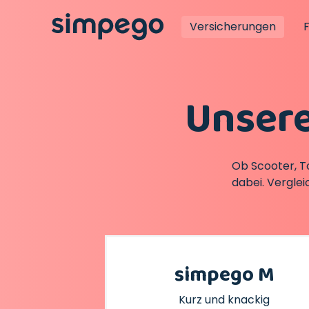
Versicherungen
Unsere
Ob Scooter, To
dabei. Verglei
simpego M
Kurz und knackig