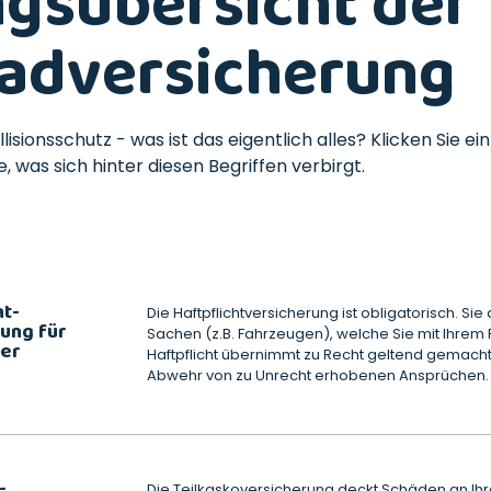
ngsübersicht der
adversicherung
llisionsschutz - was ist das eigentlich alles? Klicken Sie ei
, was sich hinter diesen Begriffen verbirgt.
ht-
Die Haftpflichtversicherung ist obligatorisch. S
ung für
Sachen (z.B. Fahrzeugen), welche Sie mit Ihrem
er
Haftpflicht übernimmt zu Recht geltend gemach
Abwehr von zu Unrecht erhobenen Ansprüchen.
-
Die Teilkaskoversicherung deckt Schäden an Ih