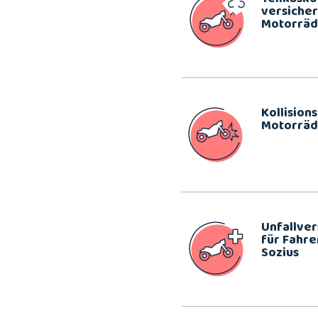
versicher
Motorräd
Kollision
Motorräd
Unfallve
für Fahre
Sozius