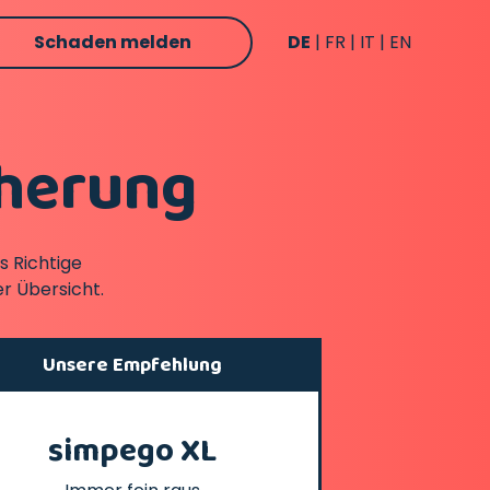
Schaden melden
DE
FR
IT
EN
cherung
s Richtige
r Übersicht.
Unsere Empfehlung
simpego XL