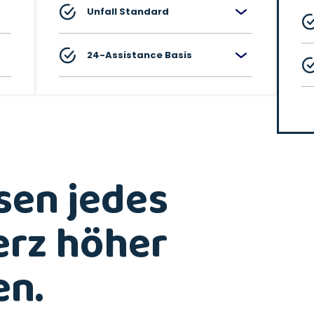
Unfall Standard
24-Assistance Basis
sen jedes
erz höher
en.