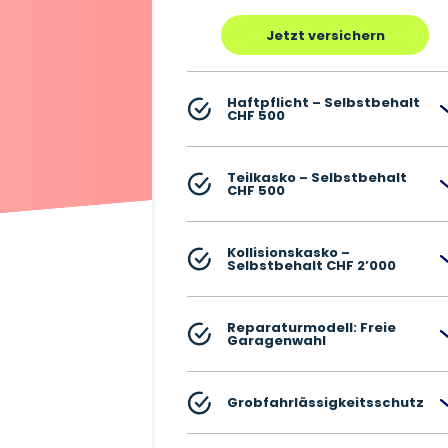
Jetzt versichern
Haftpflicht – Selbstbehalt
CHF 500
Teilkasko – Selbstbehalt
CHF 500
Kollisionskasko –
Selbstbehalt CHF 2’000
Reparaturmodell: Freie
Garagenwahl
Grobfahrlässigkeitsschutz