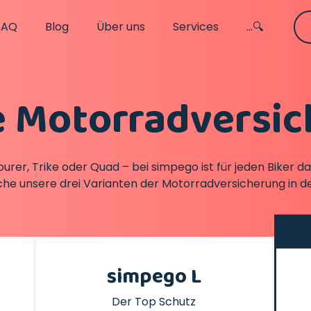
FAQ
Blog
Über uns
Services
...🔍
 Motorradversi
urer, Trike oder Quad – bei simpego ist für jeden Biker da
che unsere drei Varianten der Motorradversicherung in de
simpego L
Der Top Schutz