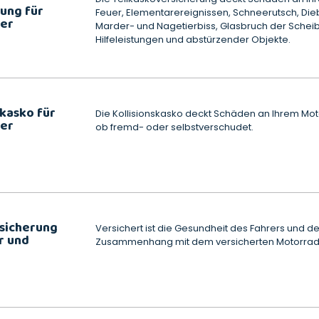
ung für
Feuer, Elementarereignissen, Schneerutsch, Diebst
er
Marder- und Nagetierbiss, Glasbruch der Schei
Hilfeleistungen und abstürzender Objekte.
skasko für
Die Kollisionskasko deckt Schäden an Ihrem Moto
er
ob fremd- oder selbstverschudet.
rsicherung
Versichert ist die Gesundheit des Fahrers und de
r und
Zusammenhang mit dem versicherten Motorrad