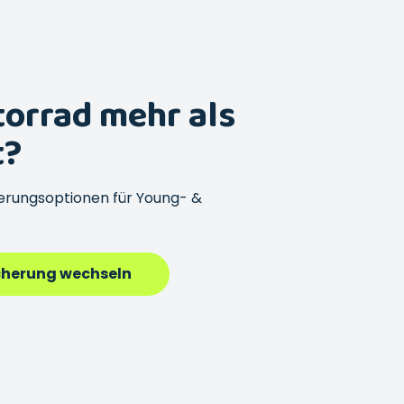
torrad mehr als
t?
erungsoptionen für Young- &
cherung wechseln