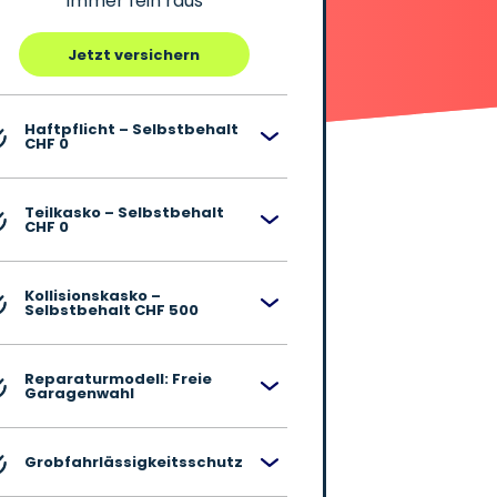
Immer fein raus
Jetzt versichern
Haftpflicht – Selbstbehalt
CHF 0
Teilkasko – Selbstbehalt
CHF 0
Kollisionskasko –
Selbstbehalt CHF 500
Reparaturmodell: Freie
Garagenwahl
Grobfahrlässigkeitsschutz