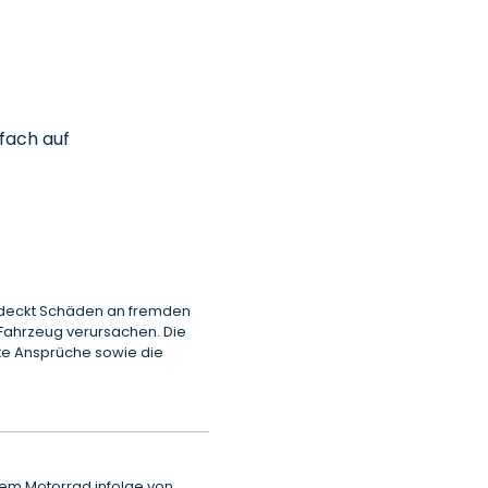
nfach auf
ie deckt Schäden an fremden
 Fahrzeug verursachen. Die
te Ansprüche sowie die
rem Motorrad infolge von