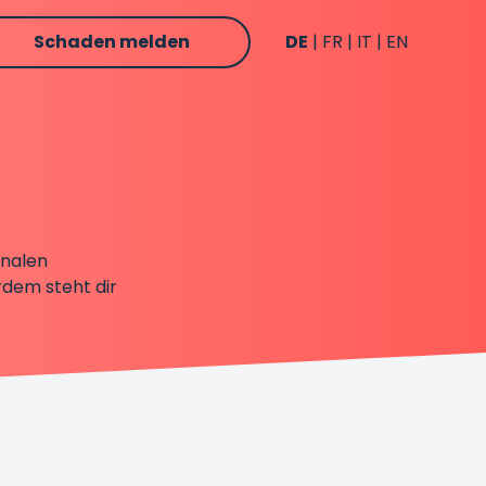
Schaden melden
DE
FR
IT
EN
onalen
rdem steht dir